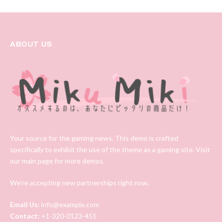
ABOUT US
Your source for the gaming news. This demo is crafted
specifically to exhibit the use of the theme as a gaming site. Visit
our main page for more demos.
We're accepting new partnerships right now.
Email Us:
info@example.com
Contact:
+1-320-0123-451