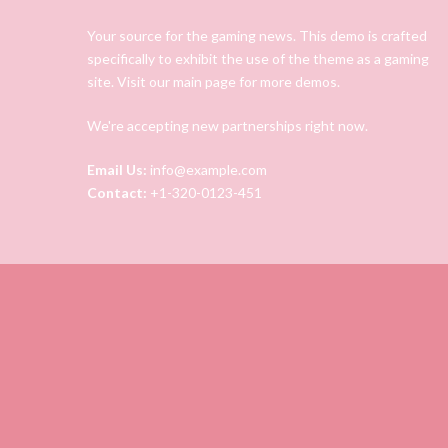
Your source for the gaming news. This demo is crafted
specifically to exhibit the use of the theme as a gaming
site. Visit our main page for more demos.
We're accepting new partnerships right now.
Email Us:
info@example.com
Contact:
+1-320-0123-451