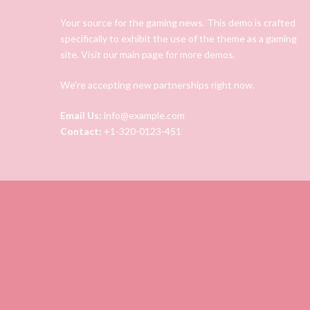
Your source for the gaming news. This demo is crafted
specifically to exhibit the use of the theme as a gaming
site. Visit our main page for more demos.
We're accepting new partnerships right now.
Email Us:
info@example.com
Contact:
+1-320-0123-451