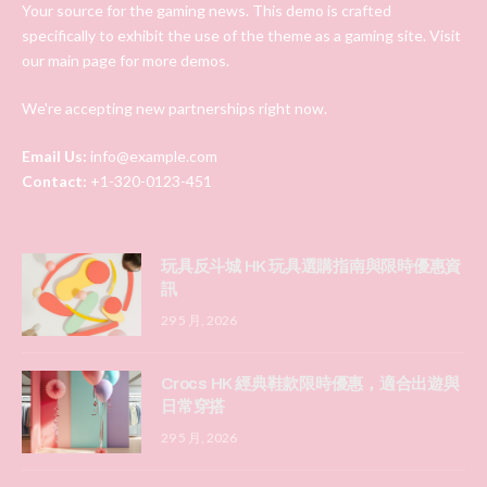
Your source for the gaming news. This demo is crafted
specifically to exhibit the use of the theme as a gaming site. Visit
our main page for more demos.
We're accepting new partnerships right now.
Email Us:
info@example.com
Contact:
+1-320-0123-451
玩具反斗城 HK 玩具選購指南與限時優惠資
訊
29 5 月, 2026
Crocs HK 經典鞋款限時優惠，適合出遊與
日常穿搭
29 5 月, 2026