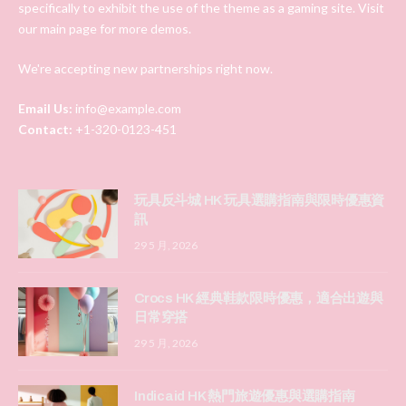
specifically to exhibit the use of the theme as a gaming site. Visit
our main page for more demos.
We're accepting new partnerships right now.
Email Us:
info@example.com
Contact:
+1-320-0123-451
玩具反斗城 HK 玩具選購指南與限時優惠資
訊
29 5 月, 2026
Crocs HK 經典鞋款限時優惠，適合出遊與
日常穿搭
29 5 月, 2026
Indicaid HK 熱門旅遊優惠與選購指南