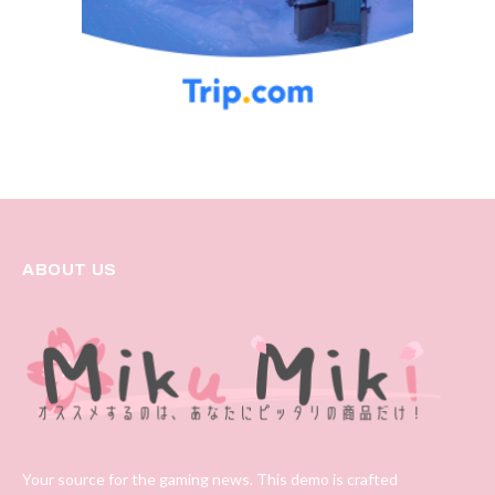
ABOUT US
Your source for the gaming news. This demo is crafted