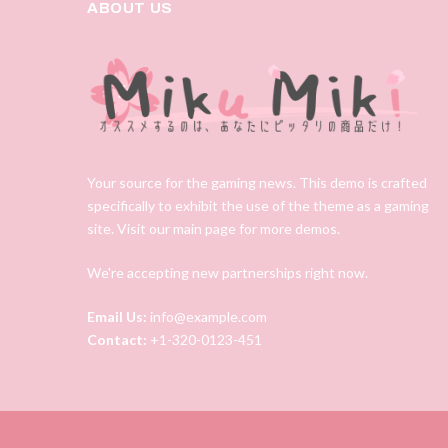
ABOUT US
Your source for the gaming news. This demo is crafted
specifically to exhibit the use of the theme as a gaming
site. Visit our main page for more demos.
We're accepting new partnerships right now.
Email Us:
info@example.com
Contact:
+1-320-0123-451