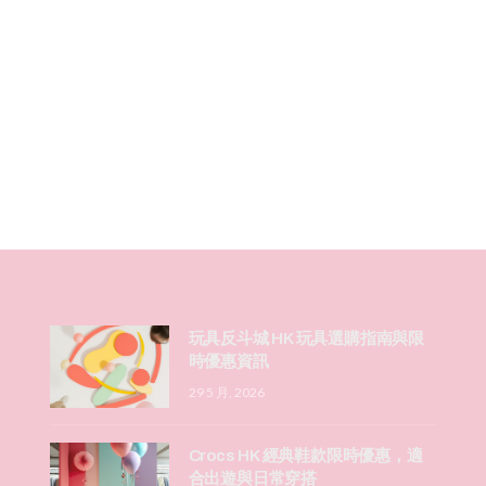
玩具反斗城 HK 玩具選購指南與限
時優惠資訊
29 5 月, 2026
Crocs HK 經典鞋款限時優惠，適
合出遊與日常穿搭