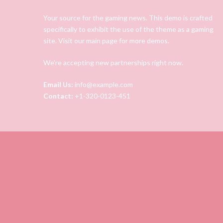
Your source for the gaming news. This demo is crafted
specifically to exhibit the use of the theme as a gaming
site. Visit our main page for more demos.
We're accepting new partnerships right now.
Email Us:
info@example.com
Contact:
+1-320-0123-451