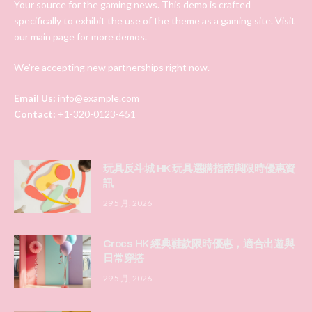
Your source for the gaming news. This demo is crafted
specifically to exhibit the use of the theme as a gaming site. Visit
our main page for more demos.
We're accepting new partnerships right now.
Email Us:
info@example.com
Contact:
+1-320-0123-451
玩具反斗城 HK 玩具選購指南與限時優惠資
訊
29 5 月, 2026
Crocs HK 經典鞋款限時優惠，適合出遊與
日常穿搭
29 5 月, 2026