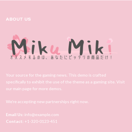
ABOUT US
Your source for the gaming news. This demo is crafted
specifically to exhibit the use of the theme as a gaming site. Visit
our main page for more demos.
We're accepting new partnerships right now.
Email Us:
info@example.com
Contact:
+1-320-0123-451