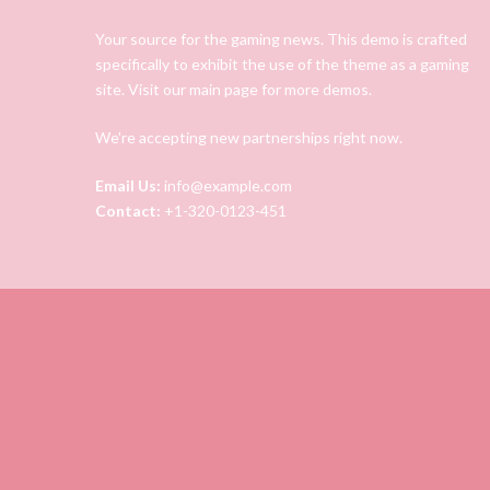
Your source for the gaming news. This demo is crafted
specifically to exhibit the use of the theme as a gaming
site. Visit our main page for more demos.
We're accepting new partnerships right now.
Email Us:
info@example.com
Contact:
+1-320-0123-451