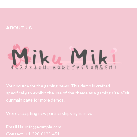
ABOUT US
Your source for the gaming news. This demo is crafted
specifically to exhibit the use of the theme as a gaming site. Visit
our main page for more demos.
We're accepting new partnerships right now.
Email Us:
info@example.com
Contact:
+1-320-0123-451