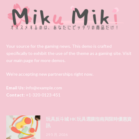
Your source for the gaming news. This demo is crafted
specifically to exhibit the use of the theme as a gaming site. Visit
our main page for more demos.
We're accepting new partnerships right now.
Email Us:
info@example.com
Contact:
+1-320-0123-451
玩具反斗城 HK 玩具選購指南與限時優惠資
訊
29 5 月, 2026