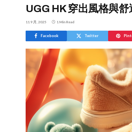
UGG HK 穿出風格與
11 9 月, 2025
1 Min Read
Facebook
Twitter
Pint