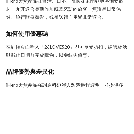
iHerb天然產品在台灣、日本、韓國及東南亞地區備受歡
迎，尤其適合長期旅居或常來訪的旅客。無論是日常保
健、旅行隨身攜帶，或是送禮自用皆非常適合。
如何使用優惠碼
在結帳頁面輸入「26LOVE520」即可享受折扣，建議於活
動截止日期前完成購物，以免錯失優惠。
品牌優勢與差異化
iHerb天然產品強調原料純淨與製造過程透明，並提供多
種語言的產品說明與顧客評價，讓消費者能做出更明智的
選擇。此外，其物流網絡覆蓋廣泛，支持多國配送，且退
換貨政策明確，讓消費者買得安心。
FAQ