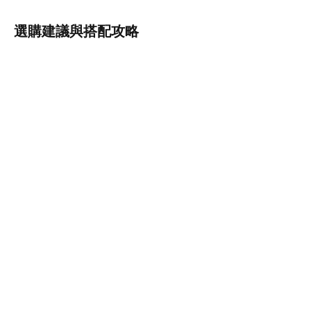
選購建議與搭配攻略
若為短途旅行，建議選擇基礎型保險以節省費用；若長時
間出國或前往高風險地區，則推薦進階型保險，確保全面
保障。此外，也可考慮搭配「醫療緊急援助」附加險，增
加額外安心。
品牌背景與優勢
Income Insurance Limited 聚焦於國際旅遊保險領域，專注
於提供高品質、高效率的保險服務。其產品設計貼近現代
旅客需求，強調即時支援與透明化條款，吸引許多注重實
用性的用戶。
注意事項