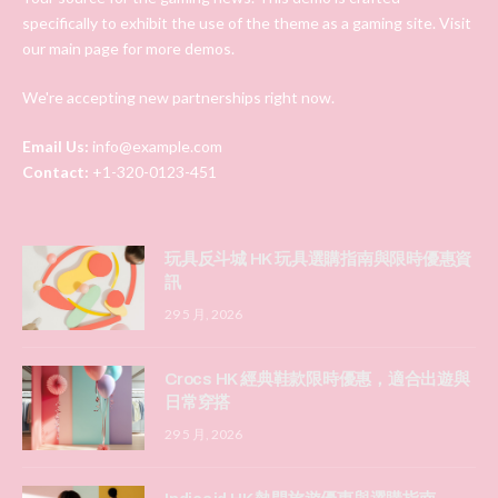
specifically to exhibit the use of the theme as a gaming site. Visit
our main page for more demos.
We're accepting new partnerships right now.
Email Us:
info@example.com
Contact:
+1-320-0123-451
玩具反斗城 HK 玩具選購指南與限時優惠資
訊
29 5 月, 2026
Crocs HK 經典鞋款限時優惠，適合出遊與
日常穿搭
29 5 月, 2026