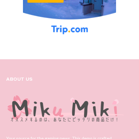
ABOUT US
Your source for the gaming news. This demo is crafted