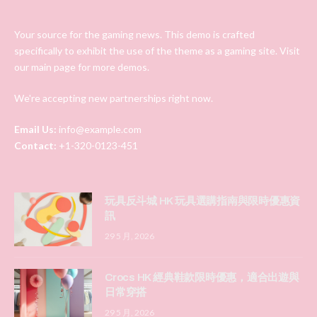
Your source for the gaming news. This demo is crafted
specifically to exhibit the use of the theme as a gaming site. Visit
our main page for more demos.
We're accepting new partnerships right now.
Email Us:
info@example.com
Contact:
+1-320-0123-451
玩具反斗城 HK 玩具選購指南與限時優惠資
訊
29 5 月, 2026
Crocs HK 經典鞋款限時優惠，適合出遊與
日常穿搭
29 5 月, 2026