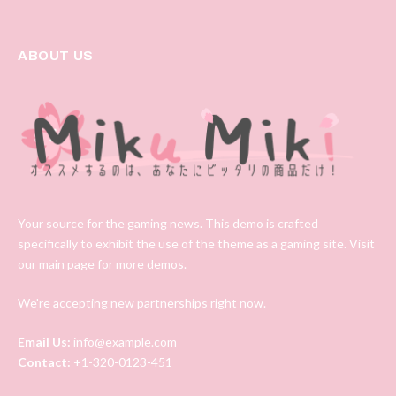
ABOUT US
Your source for the gaming news. This demo is crafted
specifically to exhibit the use of the theme as a gaming site. Visit
our main page for more demos.
We're accepting new partnerships right now.
Email Us:
info@example.com
Contact:
+1-320-0123-451