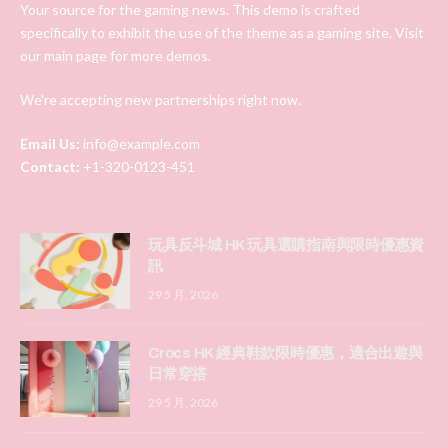
Your source for the gaming news. This demo is crafted
specifically to exhibit the use of the theme as a gaming site. Visit
our main page for more demos.
We're accepting new partnerships right now.
Email Us:
info@example.com
Contact:
+1-320-0123-451
玩具反斗城 HK 玩具選購指南與限時優惠資
訊
29 5 月, 2026
Crocs HK 經典鞋款限時優惠，適合出遊與
日常穿搭
29 5 月, 2026