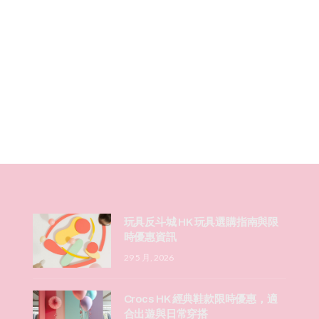
玩具反斗城 HK 玩具選購指南與限
時優惠資訊
29 5 月, 2026
Crocs HK 經典鞋款限時優惠，適
合出遊與日常穿搭