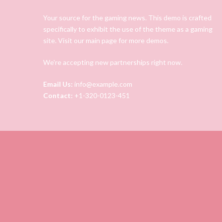
Your source for the gaming news. This demo is crafted
specifically to exhibit the use of the theme as a gaming
site. Visit our main page for more demos.
We're accepting new partnerships right now.
Email Us:
info@example.com
Contact:
+1-320-0123-451