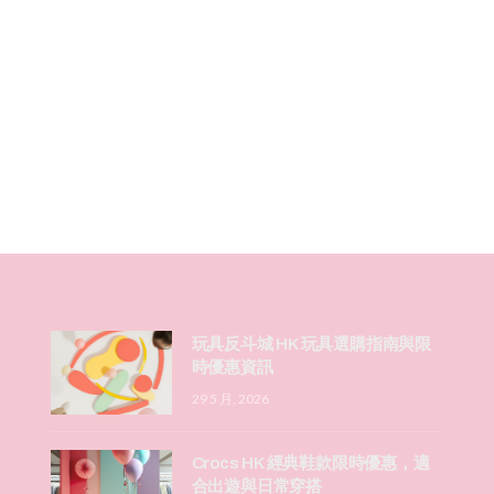
玩具反斗城 HK 玩具選購指南與限
時優惠資訊
29 5 月, 2026
Crocs HK 經典鞋款限時優惠，適
合出遊與日常穿搭