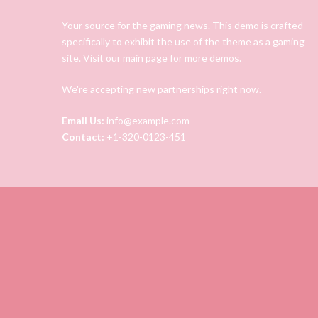
Your source for the gaming news. This demo is crafted
specifically to exhibit the use of the theme as a gaming
site. Visit our main page for more demos.
We're accepting new partnerships right now.
Email Us:
info@example.com
Contact:
+1-320-0123-451