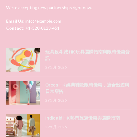
We're accepting new partnerships right now.
Email Us:
info@example.com
Contact:
+1-320-0123-451
玩具反斗城 HK 玩具選購指南與限時優惠資
訊
29 5 月, 2026
Crocs HK 經典鞋款限時優惠，適合出遊與
日常穿搭
29 5 月, 2026
Indicaid HK 熱門旅遊優惠與選購指南
29 5 月, 2026