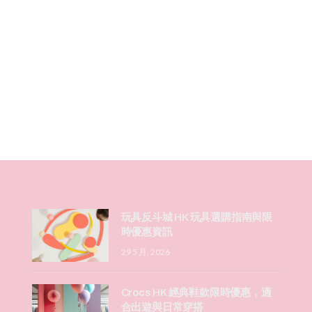
玩具反斗城 HK 玩具選購指南與限
時優惠資訊
29 5 月, 2026
Crocs HK 經典鞋款限時優惠，適
合出遊與日常穿搭