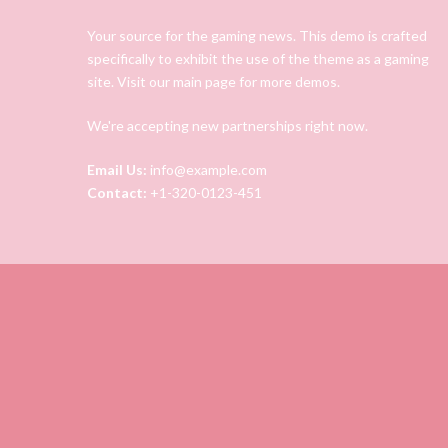
Your source for the gaming news. This demo is crafted
specifically to exhibit the use of the theme as a gaming
site. Visit our main page for more demos.
We're accepting new partnerships right now.
Email Us:
info@example.com
Contact:
+1-320-0123-451