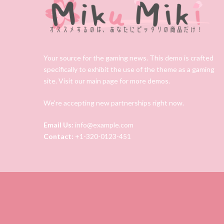
Your source for the gaming news. This demo is crafted
specifically to exhibit the use of the theme as a gaming
site. Visit our main page for more demos.
We're accepting new partnerships right now.
Email Us:
info@example.com
Contact:
+1-320-0123-451