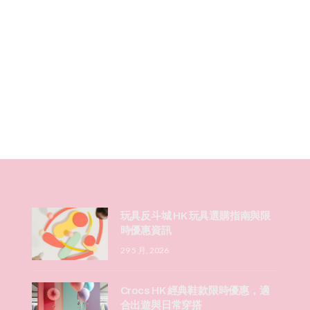
玩具反斗城 HK 玩具選購指南與限
時優惠資訊
29 5 月, 2026
Crocs HK 經典鞋款限時優惠，適
合出遊與日常穿搭