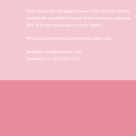
Your source for the gaming news. This demo is crafted
specifically to exhibit the use of the theme as a gaming
site. Visit our main page for more demos.
We're accepting new partnerships right now.
Email Us:
info@example.com
Contact:
+1-320-0123-451