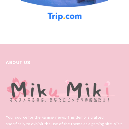
ABOUT US
Your source for the gaming news. This demo is crafted
specifically to exhibit the use of the theme as a gaming site. Visit