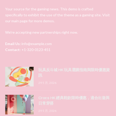
Your source for the gaming news. This demo is crafted
specifically to exhibit the use of the theme as a gaming site. Visit
our main page for more demos.
We're accepting new partnerships right now.
Email Us:
info@example.com
Contact:
+1-320-0123-451
玩具反斗城 HK 玩具選購指南與限時優惠資
訊
29 5 月, 2026
Crocs HK 經典鞋款限時優惠，適合出遊與
日常穿搭
29 5 月, 2026