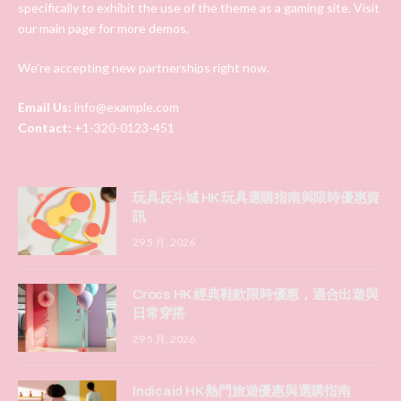
specifically to exhibit the use of the theme as a gaming site. Visit
our main page for more demos.
We're accepting new partnerships right now.
Email Us:
info@example.com
Contact:
+1-320-0123-451
玩具反斗城 HK 玩具選購指南與限時優惠資
訊
29 5 月, 2026
Crocs HK 經典鞋款限時優惠，適合出遊與
日常穿搭
29 5 月, 2026
Indicaid HK 熱門旅遊優惠與選購指南