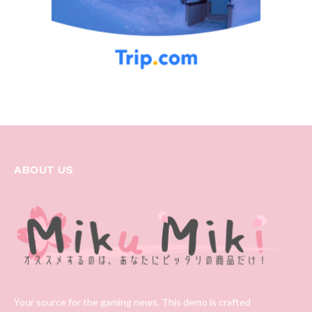
ABOUT US
Your source for the gaming news. This demo is crafted