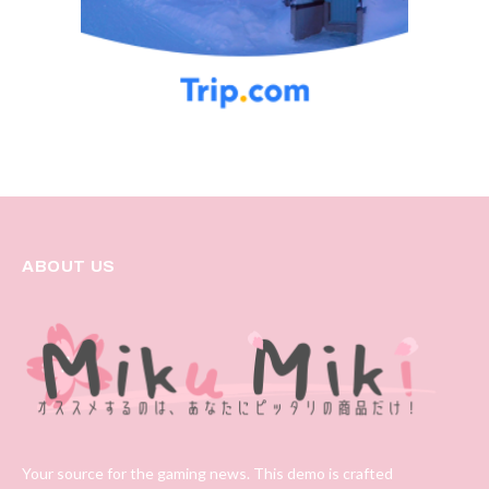
ABOUT US
Your source for the gaming news. This demo is crafted