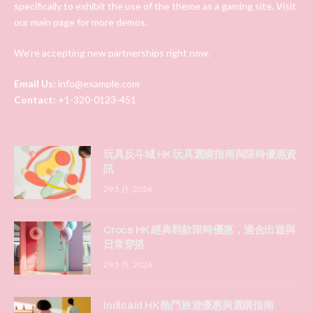
specifically to exhibit the use of the theme as a gaming site. Visit
our main page for more demos.
We're accepting new partnerships right now.
Email Us:
info@example.com
Contact:
+1-320-0123-451
玩具反斗城 HK 玩具選購指南與限時優惠資
訊
29 5 月, 2026
Crocs HK 經典鞋款限時優惠，適合出遊與
日常穿搭
29 5 月, 2026
Indicaid HK 熱門旅遊優惠與選購指南