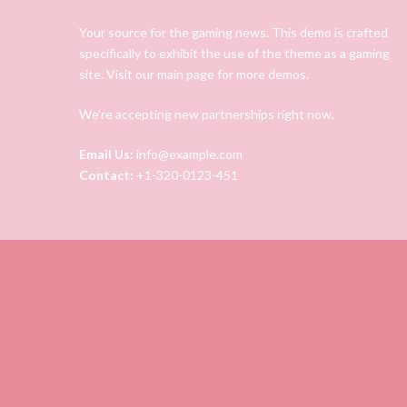
Your source for the gaming news. This demo is crafted
specifically to exhibit the use of the theme as a gaming
site. Visit our main page for more demos.
We're accepting new partnerships right now.
Email Us:
info@example.com
Contact:
+1-320-0123-451