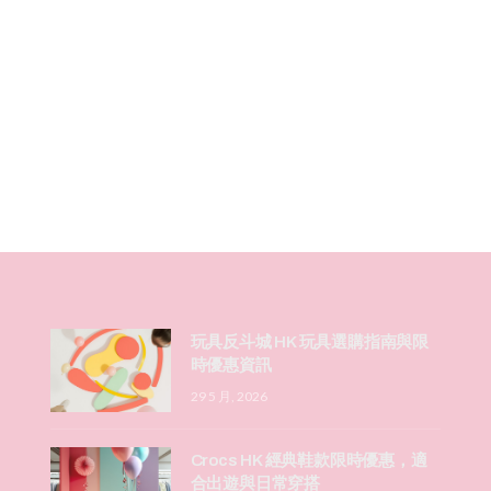
玩具反斗城 HK 玩具選購指南與限
時優惠資訊
29 5 月, 2026
Crocs HK 經典鞋款限時優惠，適
合出遊與日常穿搭