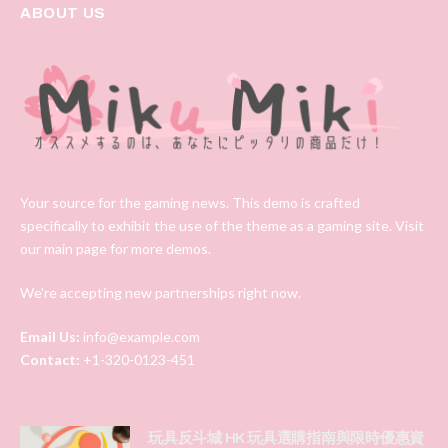
ABOUT US
Your source for the gaming news. This demo is crafted
specifically to exhibit the use of the theme as a gaming site. Visit
our main page for more demos.
We're accepting new partnerships right now.
Email Us:
info@example.com
Contact:
+1-320-0123-451
玩具反斗城 HK 玩具選購指南與限時優惠資