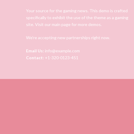
Your source for the gaming news. This demo is crafted
specifically to exhibit the use of the theme as a gaming
site. Visit our main page for more demos.
We're accepting new partnerships right now.
Email Us:
info@example.com
Contact:
+1-320-0123-451