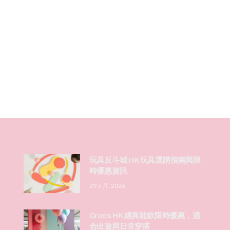
玩具反斗城 HK 玩具選購指南與限
時優惠資訊
29 5 月, 2026
Crocs HK 經典鞋款限時優惠，適
合出遊與日常穿搭