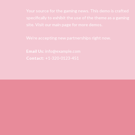
Your source for the gaming news. This demo is crafted
specifically to exhibit the use of the theme as a gaming
site. Visit our main page for more demos.
We're accepting new partnerships right now.
Email Us:
info@example.com
Contact:
+1-320-0123-451