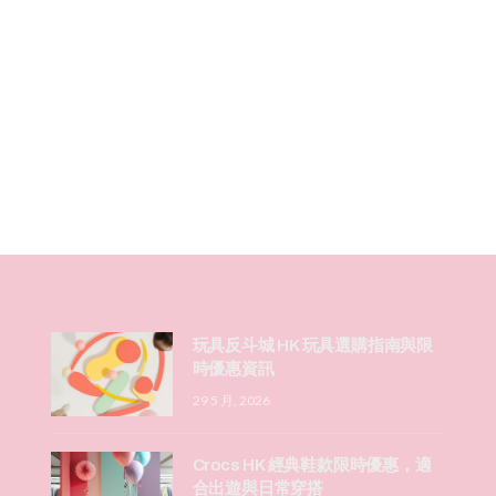
玩具反斗城 HK 玩具選購指南與限
時優惠資訊
29 5 月, 2026
Crocs HK 經典鞋款限時優惠，適
合出遊與日常穿搭