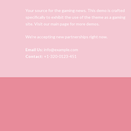
Your source for the gaming news. This demo is crafted
specifically to exhibit the use of the theme as a gaming
site. Visit our main page for more demos.
We're accepting new partnerships right now.
Email Us:
info@example.com
Contact:
+1-320-0123-451