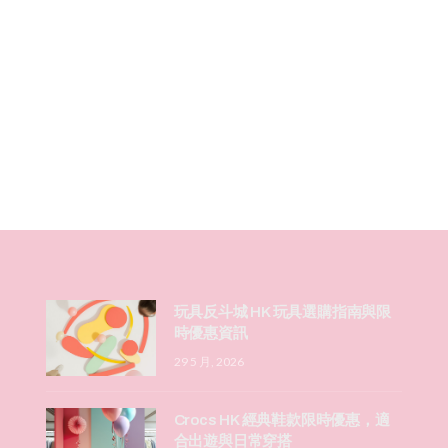
玩具反斗城 HK 玩具選購指南與限
時優惠資訊
29 5 月, 2026
Crocs HK 經典鞋款限時優惠，適
合出遊與日常穿搭