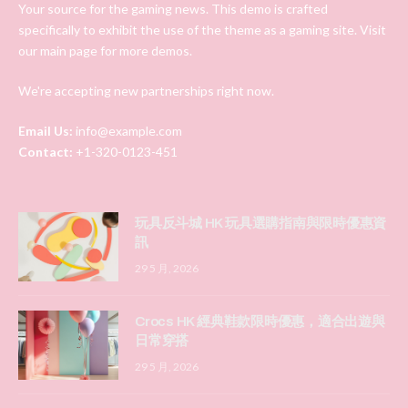
Your source for the gaming news. This demo is crafted
specifically to exhibit the use of the theme as a gaming site. Visit
our main page for more demos.
We're accepting new partnerships right now.
Email Us:
info@example.com
Contact:
+1-320-0123-451
玩具反斗城 HK 玩具選購指南與限時優惠資
訊
29 5 月, 2026
Crocs HK 經典鞋款限時優惠，適合出遊與
日常穿搭
29 5 月, 2026