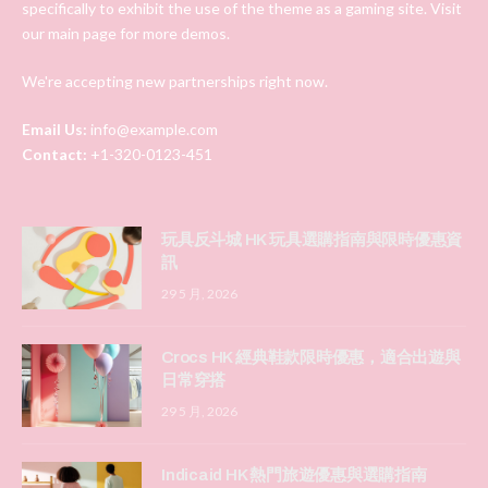
specifically to exhibit the use of the theme as a gaming site. Visit
our main page for more demos.
We're accepting new partnerships right now.
Email Us:
info@example.com
Contact:
+1-320-0123-451
玩具反斗城 HK 玩具選購指南與限時優惠資
訊
29 5 月, 2026
Crocs HK 經典鞋款限時優惠，適合出遊與
日常穿搭
29 5 月, 2026
Indicaid HK 熱門旅遊優惠與選購指南