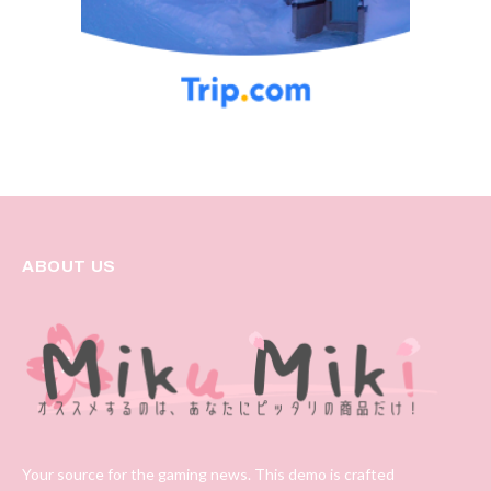
ABOUT US
Your source for the gaming news. This demo is crafted