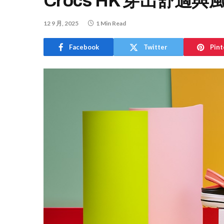
Crocs HK 穿出舒
12 9 月, 2025
1 Min Read
Facebook
Twitter
Pint