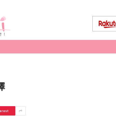
擇
erest